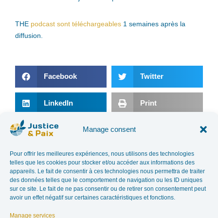
THE
podcast sont téléchargeables
1 semaines après la
diffusion.
Facebook
Twitter
LinkedIn
Print
Manage consent
E-mail
Pour offrir les meilleures expériences, nous utilisons des technologies
telles que les cookies pour stocker et/ou accéder aux informations des
PREVIOUS ARTICLE
NEXT ARTICLE
appareils. Le fait de consentir à ces technologies nous permettra de traiter
THE RIGHT TO FOOD VIOLATED BY THE EXPLOITATION OF NATURAL RESOURCES: WHAT RESPONSIBILITY DOES THE PRIVATE SECTOR HAVE?
PERUVIAN MINES
des données telles que le comportement de navigation ou les ID uniques
sur ce site. Le fait de ne pas consentir ou de retirer son consentement peut
avoir un effet négatif sur certaines caractéristiques et fonctions.
In the news
Manage services