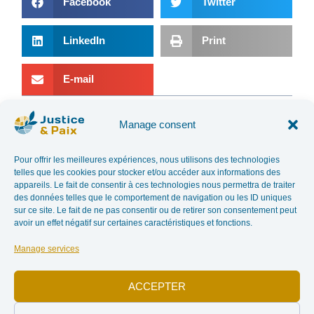
Facebook
Twitter
LinkedIn
Print
E-mail
Manage consent
PREVIOUS ARTICLE
NEXT ARTICLE
HENRI MUHIYA AND THE EPISCOPAL NATURAL RESOURCES COMMISSION OF CONGO
WHAT IF ECONOMICS TOLD US ABOUT HAPPINESS?
Pour offrir les meilleures expériences, nous utilisons des technologies
telles que les cookies pour stocker et/ou accéder aux informations des
In the news
appareils. Le fait de consentir à ces technologies nous permettra de traiter
des données telles que le comportement de navigation ou les ID uniques
sur ce site. Le fait de ne pas consentir ou de retirer son consentement peut
avoir un effet négatif sur certaines caractéristiques et fonctions.
Manage services
ACCEPTER