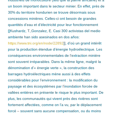
industriels de monoculture (tels que la palme africaine) et à
un boom important dans le secteur minier. En effet, près de
30% du territoire hondurien se trouve désormais sous
concessions minières. Celles-ci ont besoin de grandes
quantités d’eau et d’électricité pour leur fonctionnement
[[Kushardz, T.,Gonzalez, E. Casi 300 activistas del medio
ambiente han sido asesinados en dos años:
https://www.tni.org/en/node/22892
]], d’où un grand intérêt
pour la production étendue d’énergie hydroélectrique. Les
conséquences environnementales de l’extraction minière
sont souvent irréparables. Dans la même ligne, malgré la
dénomination d’« énergie verte », la construction des
barrages hydroélectriques mène aussi à des effets
considérables pour l’environnement : la modification du
paysage et des écosystèmes par l’inondation forcée de
vallées entières en présente le risque le plus important. De
plus, les communautés qui vivent près des rivières sont
fortement affectées, comme on l’a vu, par le déplacement
forcé – souvent sans aucune compensation, ou du moins