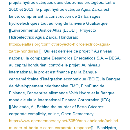
projets hydroélectriques dans des zones protégées. Entre
2010 et 2013, le projet hydroélectrique Agua Zarca est
lancé, comprenant la construction de 17 barrages
hydroélectriques tout au long de la rivière Gualcarque
[[Environmental Justice Atlas [EJOLT], Proyecto
Hidroeléctrico Agua Zarca, Honduras:
https://ejatlas.org/conflict/proyecto-hidroelectrico-agua-
zarca-honduras
]]. Qui est derrière ce projet ? Au niveau
national, la compagnie Desarrollos Energéticos S.A. – DESA,
au capital hondurien, contrôle le projet. Au niveau
international, le projet est financé par la Banque
centraméricaine d’intégration économique (BCIE), la Banque
de développement néerlandaise FMO, FinnFund de
Finlande, l’entreprise allemande Voith Hydro et la Banque
mondiale via la International Finance Corporation (IFC)
[[Abelenda, A., Behind the murder of Berta Cáceres:
corporate complicity, online, Open Democracy:
https://www.opendemocracy.net/5050/ana-abelenda/behind-
murder-of-berta-c-ceres-corporate-response
]] . SinoHydro,