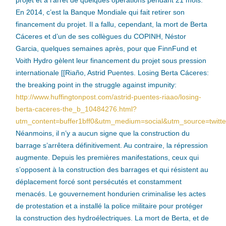
projet et à l’arrêt de quelques opérations pendant 21 mois.
En 2014, c’est la Banque Mondiale qui fait retirer son
financement du projet. Il a fallu, cependant, la mort de Berta
Cáceres et d’un de ses collègues du COPINH, Néstor
Garcia, quelques semaines après, pour que FinnFund et
Voith Hydro gèlent leur financement du projet sous pression
internationale [[Riaño, Astrid Puentes. Losing Berta Cáceres:
the breaking point in the struggle against impunity:
http://www.huffingtonpost.com/astrid-puentes-riaao/losing-
berta-caceres-the_b_10484276.html?
utm_content=buffer1bff0&utm_medium=social&utm_source=twitt
Néanmoins, il n’y a aucun signe que la construction du
barrage s’arrêtera définitivement. Au contraire, la répression
augmente. Depuis les premières manifestations, ceux qui
s’opposent à la construction des barrages et qui résistent au
déplacement forcé sont persécutés et constamment
menacés. Le gouvernement hondurien criminalise les actes
de protestation et a installé la police militaire pour protéger
la construction des hydroélectriques. La mort de Berta, et de