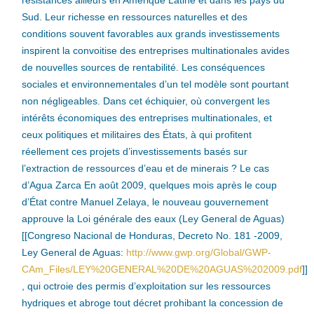
résistances ailleurs en Amérique Latine et dans les pays du
Sud. Leur richesse en ressources naturelles et des
conditions souvent favorables aux grands investissements
inspirent la convoitise des entreprises multinationales avides
de nouvelles sources de rentabilité. Les conséquences
sociales et environnementales d’un tel modèle sont pourtant
non négligeables. Dans cet échiquier, où convergent les
intérêts économiques des entreprises multinationales, et
ceux politiques et militaires des États, à qui profitent
réellement ces projets d’investissements basés sur
l’extraction de ressources d’eau et de minerais ?
Le cas
d’Agua Zarca En août 2009, quelques mois après le coup
d’État contre Manuel Zelaya, le nouveau gouvernement
approuve la Loi générale des eaux (Ley General de Aguas)
[[Congreso Nacional de Honduras, Decreto No. 181 -2009,
Ley General de Aguas:
http://www.gwp.org/Global/GWP-
CAm_Files/LEY%20GENERAL%20DE%20AGUAS%202009.pdf
]]
, qui octroie des permis d’exploitation sur les ressources
hydriques et abroge tout décret prohibant la concession de