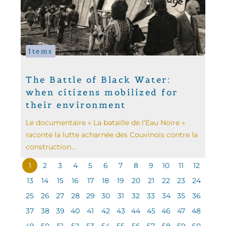
Items
The Battle of Black Water:
when citizens mobilized for
their environment
Le documentaire « La bataille de l’Eau Noire »
raconte la lutte acharnée des Couvinois contre la
construction...
1
2
3
4
5
6
7
8
9
10
11
12
13
14
15
16
17
18
19
20
21
22
23
24
25
26
27
28
29
30
31
32
33
34
35
36
37
38
39
40
41
42
43
44
45
46
47
48
49
50
51
52
53
54
55
56
57
58
59
60