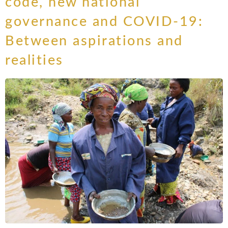
code, new national
governance and COVID-19:
Between aspirations and
realities