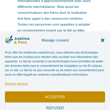
internationales d’approvisionnement avec leurs
différents intermédiaires. Mais aussi les
consommateurs des biens dont la réalisation
doit faire appel à des ressources minières.
Toutes ces personnes sont appelées à adopter
un comportement inspiré par le fait qu’elles
constituent une seule famille humaine. (Pape
Manage consent
François)
Le parlement européen a voté le 20 mai 2015 en faveur d’un
Pour offrir les meilleures expériences, nous utilisons des technologies
règlement visant à obliger les entreprises européennes qui
telles que les cookies pour stocker et/ou accéder aux informations des
appareils. Le fait de consentir à ces technologies nous permettra de traiter
importent de l’étain, du tungstène, du tantale et de l’or sous
des données telles que le comportement de navigation ou les ID uniques
forme brute ou transformée à s’approvisionner de manière
sur ce site. Le fait de ne pas consentir ou de retirer son consentement peut
responsable. Il s‘agit là d’une victoire dans la lutte contre les
avoir un effet négatif sur certaines caractéristiques et fonctions.
violations massives des droits humains, mais qui doit encore
Manage services
être confirmée par le trialogue avec les États membres. Le
parlement recommande ainsi d’appliquer la « diligence
ACCEPTER
raisonnable » qui prescrit aux entreprises d’identifier et de
prévenir les risques tout au long de leurs chaînes
REFUSER