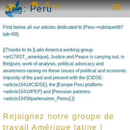
Tag:
Peru
FR
Find below all our articles dedicated to [Peru->rubrique68?
tab=69].
[(Thanks to its [Latin America working group-
>art17#GT_amerique], Justice and Peace is carrying out, in
Belgium, work of analysis, political advocacy and
awareness-raising on these issues of political and economic
impunity of the past and present with the [CIDSE-
>article1041#CIDSE], the [Europe Peru platform-
>article1041#PEP] and [Peruvian partners-
>article1043#partenaires_Perou].)]
Rejoignez notre groupe de
travail Amérique latine !