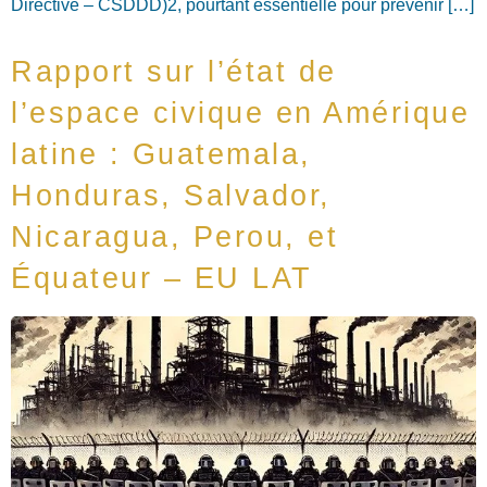
Directive – CSDDD)2, pourtant essentielle pour prévenir […]
Rapport sur l’état de
l’espace civique en Amérique
latine : Guatemala,
Honduras, Salvador,
Nicaragua, Perou, et
Équateur – EU LAT