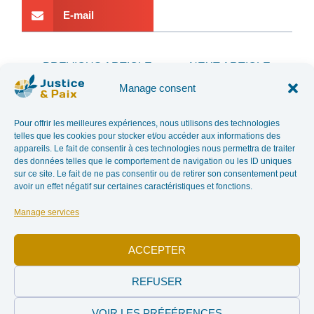
E-mail
PREVIOUS ARTICLE
NEXT ARTICLE
BLOOD MINERALS: DE GUCHT'S PROPOSAL ADOPTED
DE GUCHT: “WE DO BETTER THAN THE AMERICANS”
Manage consent
In the news
Pour offrir les meilleures expériences, nous utilisons des technologies
telles que les cookies pour stocker et/ou accéder aux informations des
appareils. Le fait de consentir à ces technologies nous permettra de traiter
des données telles que le comportement de navigation ou les ID uniques
sur ce site. Le fait de ne pas consentir ou de retirer son consentement peut
avoir un effet négatif sur certaines caractéristiques et fonctions.
Manage services
ACCEPTER
Conflit
Conflit israélo-
palestinien – Des
israélo-
REFUSER
associations
palestinien –
plaident pour
Des
cesser les
VOIR LES PRÉFÉRENCES