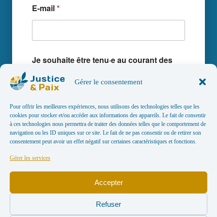
E-mail
*
Je souhaite être tenu·e au courant des
projets et actus de Justice & Paix
Gérer le consentement
Oui, restons en contact !
Pour offrir les meilleures expériences, nous utilisons des technologies telles que les
Communication
*
cookies pour stocker et/ou accéder aux informations des appareils. Le fait de consentir
à ces technologies nous permettra de traiter des données telles que le comportement de
En m'inscrivant, je réserve une des 15
navigation ou les ID uniques sur ce site. Le fait de ne pas consentir ou de retirer son
places disponibles pour cette activité et
consentement peut avoir un effet négatif sur certaines caractéristiques et fonctions.
m'engage à prévenir l'organisateur de
mon absence au plus tôt, afin que ma
Gérer les services
place puisse être attribuée à une autre
personne.
Accepter
Envoyer
Refuser