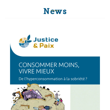
News
News
Our publications
To Talk About Peace
Quand la culture recule,
la paix recule. Mais les
arts résistent
Revue Pour parler de paix – culture et paix, arts
et résistance Une revue consacrée au rôle de...