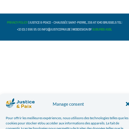
PRIVACY POLICY
| JUSTICE & PEACE – CHAUSSÉE SAINT-PIERRE, 208 AT 1040 BRUSSELS TEL:
+32 (0) 2 896 95 00 INFO@JUSTICEPAIX.BE | WEBDESIGN BY
SUBURBS ASBL
Manage consent
Pour offrir les meilleures expériences, nous utilisons des technologies telles que les
cookies pour stocker et/ou accéder aux informations des appareils. Le fait de
consentir à ces technologies nous permettra de traiter des données telles que le