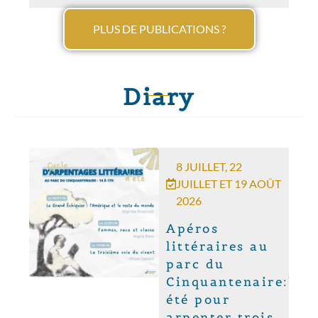
PLUS DE PUBLICATIONS ?
Diary
8 JUILLET, 22
JUILLET ET 19 AOÛT
2026
Apéros
littéraires au
parc du
Cinquantenaire:Un
été pour
arpenter trois