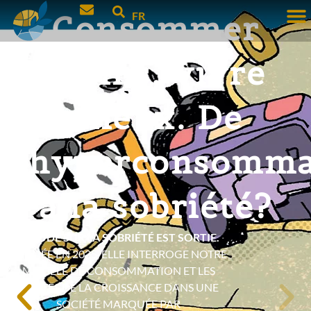
Consommer
FR
moins, vivre
mieux. De
l’hyperconsomma
à la sobriété?
L’ÉTUDE SUR LA SOBRIÉTÉ EST SORTIE.
PUBLIÉE EN 2025, ELLE INTERROGE NOTRE
MODÈLE DE CONSOMMATION ET LES
LIMITES DE LA CROISSANCE DANS UNE
SOCIÉTÉ MARQUÉE PAR