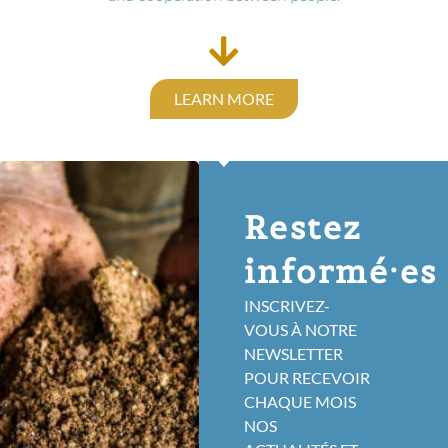
LEARN MORE
Restez
informé·es
INSCRIVEZ-
VOUS À NOTRE
NEWSLETTER
POUR RECEVOIR
CHAQUE MOIS
NOS