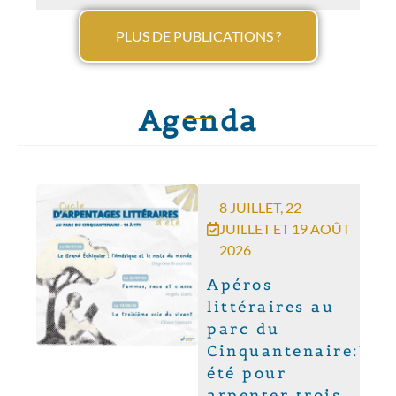
PLUS DE PUBLICATIONS ?
Agenda
8 JUILLET, 22
JUILLET ET 19 AOÛT
2026
Apéros
littéraires au
parc du
Cinquantenaire:Un
été pour
arpenter trois