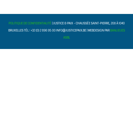
POLITIQUE DE CONFIDENTIALITÉ
| JUSTICE & PAIX – CHAUSSÉE SAINT-PIERRE, 208 À 1040
BRUXELLES TÉL : +32 (0) 2 896 95 00 INFO@JUSTICEPAIX.BE | WEBDESIGN PAR
BANLIEUES
ASBL