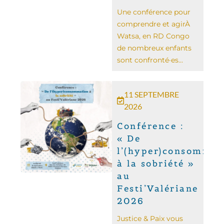
Une conférence pour
comprendre et agir ​​À
Watsa, en RD Congo
de nombreux enfants
sont confronté·es...
11 SEPTEMBRE
2026
Conférence :
« De
l’(hyper)consommat
à la sobriété »
au
Festi’Valériane
2026
Justice & Paix vous