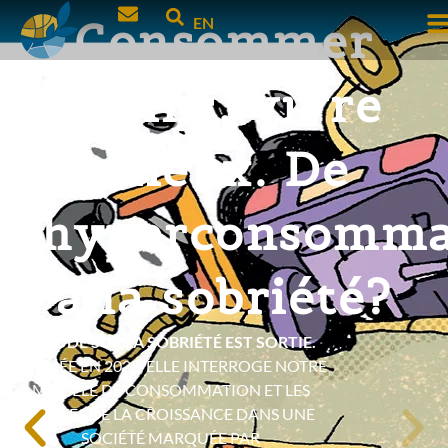
Consommer
EN
moins, vivre
mieux. De
l’hyperconsomma
à la sobriété?
L’ÉTUDE SUR LA SOBRIÉTÉ EST SORTIE.
PUBLIÉE EN 2025, ELLE INTERROGE NOTRE
MODÈLE DE CONSOMMATION ET LES
LIMITES DE LA CROISSANCE DANS UNE
SOCIÉTÉ MARQUÉE PAR