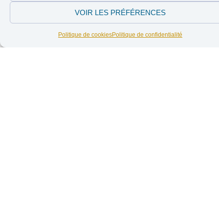
avec Israël – La
cesser les
Libre
VOIR LES PRÉFÉRENCES
services et
les
Politique de cookies
Politique de confidentialité
investissements
avec Israël –
La Libre
Parler de paix en
temps de
guerre : réarmer
l’Europe… et la
paix ?