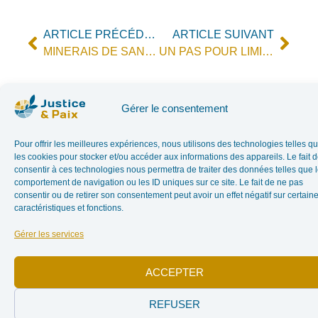
ARTICLE PRÉCÉDENT
ARTICLE SUIVANT
MINERAIS DE SANG: L’UE TIMIDE
UN PAS POUR LIMITER LES MINERAIS DU SANG
Dans l'actualité
Gérer le consentement
Pour offrir les meilleures expériences, nous utilisons des technologies telles q
les cookies pour stocker et/ou accéder aux informations des appareils. Le fait 
consentir à ces technologies nous permettra de traiter des données telles que 
comportement de navigation ou les ID uniques sur ce site. Le fait de ne pas
consentir ou de retirer son consentement peut avoir un effet négatif sur certain
caractéristiques et fonctions.
Conflit
Conflit israélo-
Gérer les services
palestinien – Des
israélo-
associations
palestinien –
plaident pour
ACCEPTER
Des
cesser les
services et les
associations
REFUSER
investissements
plaident pour