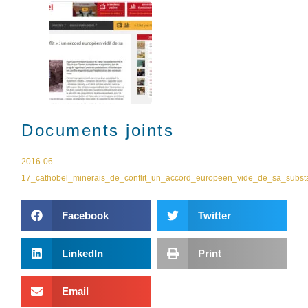
Documents joints
2016-06-
17_cathobel_minerais_de_conflit_un_accord_europeen_vide_de_sa_subst
Facebook
Twitter
LinkedIn
Print
Email